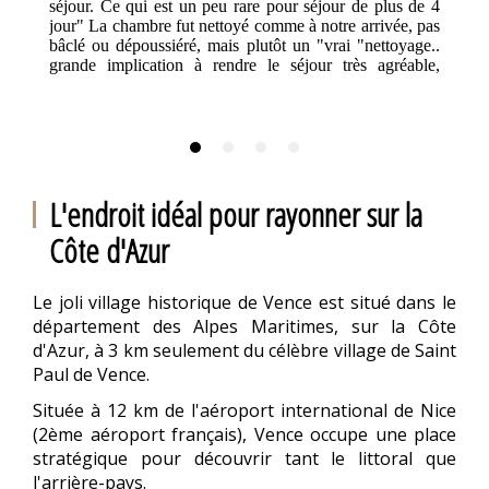
séjour. Ce qui est un peu rare pour séjour de plus de 4
jour" La chambre fut nettoyé comme à notre arrivée, pas
bâclé ou dépoussiéré, mais plutôt un "vrai "nettoyage..
grande implication à rendre le séjour très agréable,
service bar, disponibilité même tard le soir, "pour une
tisane nocturne" vraiment personnel au petit soin. Le
petit-déjeuner très bon rapport qualité prix multiple choix
sucré salé, fromage, excellente tarte pomme noix ,
viennoiseries croustillantes! Des oeufs brouillés préparé
avec soin sur demande...service irréprochable, petite
L'endroit idéal pour rayonner sur la
affluence matinale mais les gérants ont une excellente
gestion, rien ne manque, tout est bien rangé, nettoyé et
Côte d'Azur
rempli ...Sans aucun stress apparent , personnel discret et
très souriant et pas du tout buryant ! Une salle climatisée
très propre respectant les mesures d'hygiène covid19, et
Le joli village historique de Vence est situé dans le
un très jolie jardin extérieur bien entretenu. L'hôtel est
absolument parfait pour repos et visite de beaux villages
département des Alpes Maritimes, sur la Côte
au alentours pour les randonneurs situation
d'Azur, à 3 km seulement du célèbre village de Saint
géographique parfaite, au départ de plusieurs randonnées
Paul de Vence.
depuis l'hôtel , pas besoin de prendre la voiture, le top !
Parking gratuit, hôtel calme malgré la proximité au
Située à 12 km de l'aéroport international de Nice
centre de Vence. Nous avons pu profiter de la piscine
(2ème aéroport français), Vence occupe une place
très tôt, ce fut très agréable, oiseaux chantant, lever de
stratégique pour découvrir tant le littoral que
soleil dans une piscine propre.
l'arrière-pays.