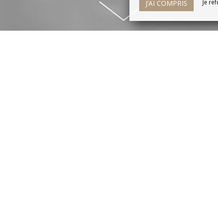
Je re
J’AI COMPRIS
E RÉUNIR ET TRAVAILLER SUR L
D'AZUR
Le Floréal à Vence possède les équipements nécessaires à to
al ou associatif.
d'une capacité de 30 personnes, véranda avec accès au jard
e restauration adaptées, votre hôtel 3 étoiles est à votr