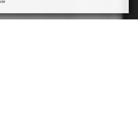
fuse
A CÔTE
us types de réunions, qu'elles soient
in transformée en espace de réunion,
e écoute pour que votre réunion soit