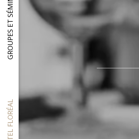
GROUPES ET SÉMINAIRES
HÔTEL FLORÉAL